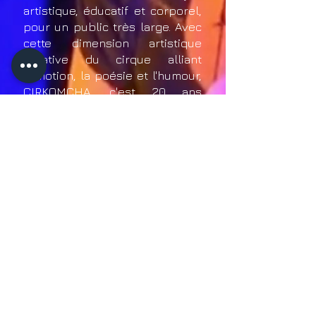
artistique, éducatif et corporel,
pour un public très large. Avec
cette dimension artistique
créative du cirque alliant
l'émotion, la poésie et l'humour,
CIRKOMCHA, c'est 20 ans
d'existence, de croissance, de
reconnaissance et son action
devient incontournable dans le
paysage artistique national
(Tournée des zéniths de France
en 2015, UEFA coupe d'Europe
2016) et international (Festival al
aire puro –Colombie 2017).