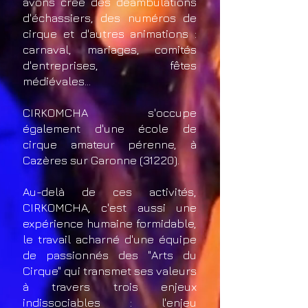
avons créé des déambulations
d'échassiers, des numéros de
cirque et d'autres animations :
carnaval, mariages, comités
d'entreprises, fêtes
médiévales...
CIRKOMCHA s'occupe
également d'une école de
cirque amateur pérenne, à
Cazères sur Garonne (31220).
Au-delà de ces activités,
CIRKOMCHA, c'est aussi une
expérience humaine formidable,
le travail acharné d'une équipe
de passionnés des "Arts du
Cirque" qui transmet ses valeurs
à travers trois enjeux
indissociables : l'enjeu