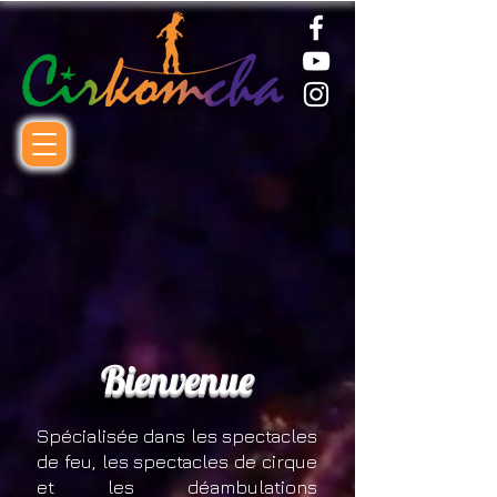
eau Si
eau Si
Bienvenue
Spécialisée dans les spectacles
de feu, les spectacles de cirque
et les déambulations