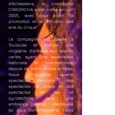
d'échassiers, la compagnie
CIRKOMCHA a été créée en juin
2005, avec pour objet "la
promotion et la diffusion des
arts du cirque" .
La compagnie est basée à
Toulouse et compte une
vingtaine d'artistes aux talents
variés, ayant une expérience
nationale et internationale
depuis de nombreuses années.
Nous proposons quatre
spectacles complets : des
spectacles de cirque et des
spectacles de feu et
pyrotechnie, dans une
ambiance cabaret, médiévale
ou plus contemporaine. Nous